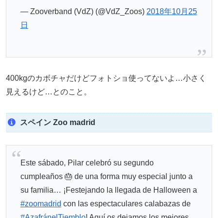
— Zooverband (VdZ) (@VdZ_Zoos)
2018年10月25
日
400kgのカボチャだけどフォトショ使ってないよ…小さく
見えるけど…とのこと。
スペイン Zoo madrid
Este sábado, Pilar celebró su segundo
cumpleaños 🎂 de una forma muy especial junto a
su familia… ¡Festejando la llegada de Halloween a
#zoomadrid
con las espectaculares calabazas de
#AzafránelTiemblo
! Aquí os dejamos los mejores