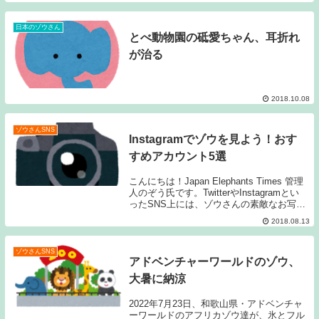
物園からのニュースはこちらです。東山動
物園 元気なアジアゾウの赤ちゃんが...
日本のゾウさん
とべ動物園の砥愛ちゃん、耳折れ
が治る
2018.10.08
ゾウさんSNS
Instagramでゾウを見よう！おす
すめアカウント5選
こんにちは！Japan Elephants Times 管理
人のぞう氏です。TwitterやInstagramとい
ったSNS上には、ゾウさんの素敵なお写真
を掲載しているアカウントがたくさんあり
2018.08.13
ますね。その中でも、とくにおすすめのア
カウントを...
ゾウさんSNS
アドベンチャーワールドのゾウ、
大暑に納涼
2022年7月23日、和歌山県・アドベンチャ
ーワールドのアフリカゾウ達が、氷とフル