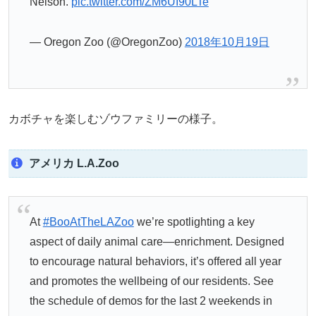
Nelson.
pic.twitter.com/ZM6UI90LTe
— Oregon Zoo (@OregonZoo)
2018年10月19日
カボチャを楽しむゾウファミリーの様子。
アメリカ L.A.Zoo
At
#BooAtTheLAZoo
we’re spotlighting a key
aspect of daily animal care—enrichment. Designed
to encourage natural behaviors, it’s offered all year
and promotes the wellbeing of our residents. See
the schedule of demos for the last 2 weekends in