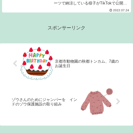
ーツで納涼している様子がTikTokで公開さ
れました。 @adventureworldofficial 暑い夏
2022.07.24
も元気に過ごすぞ～う！#アドベンチャー
ワールド ...
スポンサーリンク
京都市動物園の秋都トンカム、7歳の
お誕生日
ゾウさんのためにジャンパーを イン
ドのゾウ保護施設の取り組み