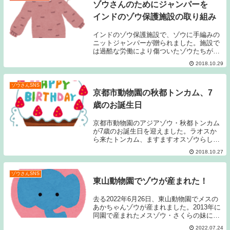
ゾウさんのためにジャンパーを
インドのゾウ保護施設の取り組み
インドのゾウ保護施設で、ゾウに手編みの
ニットジャンパーが贈られました。施設で
は過酷な労働により傷ついたゾウたちが保
護されており、寒さで体調を崩さぬように
2018.10.29
と手編みのジャンパーを作成し着せたそう
です。
ゾウさんSNS
京都市動物園の秋都トンカム、7
歳のお誕生日
京都市動物園のアジアゾウ・秋都トンカム
が7歳のお誕生日を迎えました。ラオスか
ら来たトンカム、ますますオスゾウらしく
成長しています。
2018.10.27
ゾウさんSNS
東山動物園でゾウが産まれた！
去る2022年6月26日、東山動物園でメスの
あかちゃんゾウが産まれました。2013年に
同園で産まれたメスゾウ・さくらの妹にあ
たります。2022年6月26日時点での東山動
2022.07.24