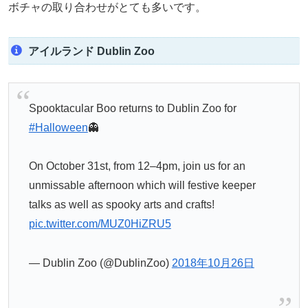
ボチャの取り合わせがとても多いです。
アイルランド Dublin Zoo
Spooktacular Boo returns to Dublin Zoo for
#Halloween
👻
On October 31st, from 12–4pm, join us for an
unmissable afternoon which will festive keeper
talks as well as spooky arts and crafts!
pic.twitter.com/MUZ0HiZRU5
— Dublin Zoo (@DublinZoo)
2018年10月26日