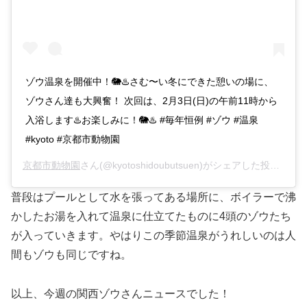
ゾウ温泉を開催中！🐘♨️さむ〜い冬にできた憩いの場に、
ゾウさん達も大興奮！ 次回は、2月3日(日)の午前11時から
入浴します♨️お楽しみに！🐘♨️ #毎年恒例 #ゾウ #温泉
#kyoto #京都市動物園
京都市動物園
さん(@kyotoshidoubutsuen)がシェアした投稿 –
20
普段はプールとして水を張ってある場所に、ボイラーで沸
かしたお湯を入れて温泉に仕立てたものに4頭のゾウたち
が入っていきます。やはりこの季節温泉がうれしいのは人
間もゾウも同じですね。
以上、今週の関西ゾウさんニュースでした！