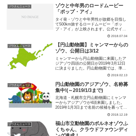
ゾウと中年男のロードムービー
ゾウさんニュース
「ポップ・アイ」
タイ発・ゾウと中年男性が故郷を目指し
て500km旅するロードムービー「ポッ
プ・アイ」が上映されます。公式サイト
はこちら劇場窓口でチケットを購入する
2018.07.04
と、ゾウのおもちゃが購入特典として付
くとのことです。上映期間が決まってい
【円山動物園】ミャンマーからの
ゾウさんニュース
る映画館は以下のとおり...
ゾウ、公開日は3/12
ミャンマーから円山動物園に来園したア
ジアゾウ四頭の公開日が2019年3月12日
に決まりました。円山動物園では、準間
接飼育をでゾウを飼育するそうです。
2019.02.13
円山動物園のアジアゾウ、名称募
ゾウさんニュース
集中!(～2019/1/3まで)
北海道・札幌市立円山動物園にミャンマ
ーからアジアゾウが4頭来園しました。
2019年1月3日まで名前の候補を募ってい
ます。ミャンマーの言葉での名前と意
2018.12.19
味、生年月日と性別を一覧にしました。
福山市立動物園のボルネオゾウふ
ゾウさんニュース
くちゃん、クラウドファウンディ
ング達成！