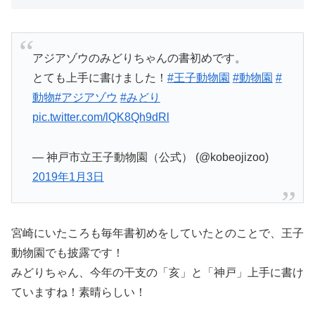
アジアゾウのみどりちゃんの書初めです。
とても上手に書けました！
#王子動物園
#動物園
#
動物
#アジアゾウ
#みどり
pic.twitter.com/lQK8Qh9dRl
— 神戸市立王子動物園（公式） (@kobeojizoo)
2019年1月3日
宮崎にいたころも毎年書初めをしていたとのことで、王子
動物園でも披露です！
みどりちゃん、今年の干支の「亥」と「神戸」上手に書け
ていますね！素晴らしい！