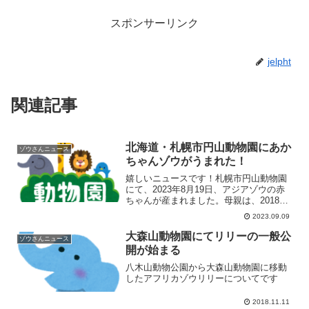
スポンサーリンク
jelpht
関連記事
北海道・札幌市円山動物園にあか
ゾウさんニュース
ちゃんゾウがうまれた！
嬉しいニュースです！札幌市円山動物園
にて、2023年8月19日、アジアゾウの赤
ちゃんが産まれました。母親は、2018年
11月にミャンマーより来園した「パー
2023.09.09
ル」、父親はパールと同時に同じくミャ
ンマーより来園した「シュテイン」で
大森山動物園にてリリーの一般公
ゾウさんニュース
す。国内で「準間...
開が始まる
八木山動物公園から大森山動物園に移動
したアフリカゾウリリーについてです
2018.11.11