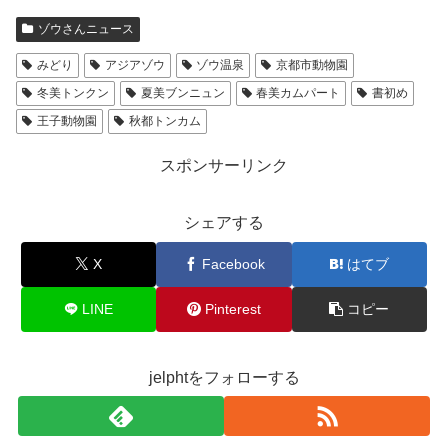
ゾウさんニュース
みどり
アジアゾウ
ゾウ温泉
京都市動物園
冬美トンクン
夏美ブンニュン
春美カムパート
書初め
王子動物園
秋都トンカム
スポンサーリンク
シェアする
X
Facebook
はてブ
LINE
Pinterest
コピー
jelphtをフォローする