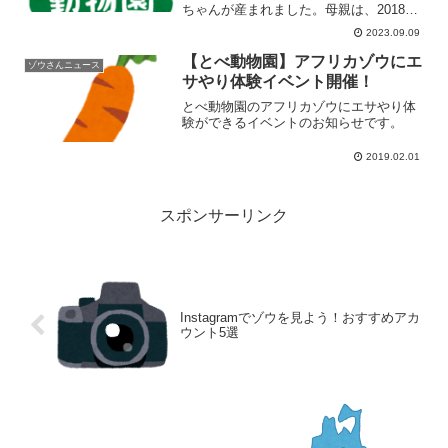
ちゃんが産まれました。母親は、2018年
11月にミャンマーより来園した「パー
2023.09.09
ル」、父親はパールと同時に同じくミャ
ンマーより来園した「シュテイン」で
【とべ動物園】アフリカゾウにエ
ゾウさんニュース
す。国内で「準間...
サやり体験イベント開催！
とべ動物園のアフリカゾウにエサやり体
験ができるイベントのお知らせです。
2019.02.01
スポンサーリンク
Instagramでゾウを見よう！おすすめアカ
ウント5選