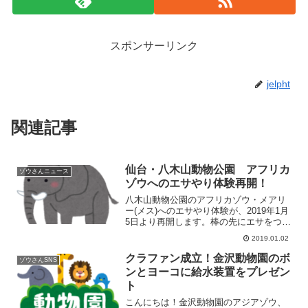
スポンサーリンク
jelpht
関連記事
仙台・八木山動物公園 アフリカ
ゾウさんニュース
ゾウへのエサやり体験再開！
八木山動物公園のアフリカゾウ・メアリ
ー(メス)へのエサやり体験が、2019年1月
5日より再開します。棒の先にエサをつけ
てゾウの鼻先に渡す形式です。めったに
2019.01.02
できる経験ではないので、皆様ぜひ足を
お運びださい！
クラファン成立！金沢動物園のボ
ゾウさんSNS
ンとヨーコに給水装置をプレゼン
ト
こんにちは！金沢動物園のアジアゾウ、