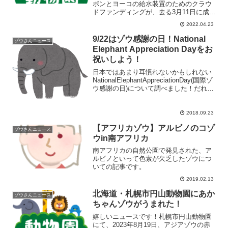
ボンとヨーコの給水装置のためのクラウ
ドファンディングが、去る3月11日に成立
していました。金沢動物園40周年PJ｜園
2022.04.23
の象徴、ゾウのボンとヨーコに給水装置
を金沢動物園開園40周年プロジェクト
9/22はゾウ感謝の日！National
ゾウさんニュース
インドゾウのボ...
Elephant Appreciation Dayをお
祝いしよう！
日本ではあまり耳慣れないかもしれない
NationalElephantAppreciationDay(国際ゾ
ウ感謝の日)について調べました！だれが
いつ、どのように設立したした記念日な
のでしょうか？どのようにお祝いするの
でしょう？
2018.09.23
【アフリカゾウ】アルビノのコゾ
ゾウさんニュース
ウin南アフリカ
南アフリカの自然公園で発見された、ア
ルビノといって色素が欠乏したゾウにつ
いての記事です。
2019.02.13
北海道・札幌市円山動物園にあか
ゾウさんニュース
ちゃんゾウがうまれた！
嬉しいニュースです！札幌市円山動物園
にて、2023年8月19日、アジアゾウの赤