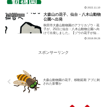
コが50歳で亡くなりました。ハマコの死
に際していつでも別れは辛いものです…
2022.11.10
みんなでハマコに感謝#7月末の水浴び動
画 pic.t...
大森山の花子、仙台・八木山動物
ゾウさんニュース
公園へ出発
秋田市大森山動物園のアフリカゾウ・花
子が、25日に仙台・八木山動物公園へ向
けて出発しました。【ゾウの花子が仙台
に旅立ちました】繁殖のため仙台市八木
2018.09.26
山動物公園に移動するアフリカゾウの花
子は、24日に輸送箱の中に入り、25日午
前7時過ぎに仙台に...
スポンサーリンク
大森山動物園の花子、移動延期 アブに刺
された影響か