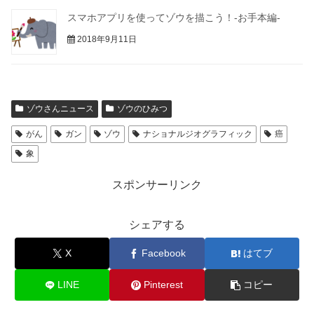
スマホアプリを使ってゾウを描こう！-お手本編-
2018年9月11日
ゾウさんニュース
ゾウのひみつ
がん
ガン
ゾウ
ナショナルジオグラフィック
癌
象
スポンサーリンク
シェアする
X
Facebook
はてブ
LINE
Pinterest
コピー