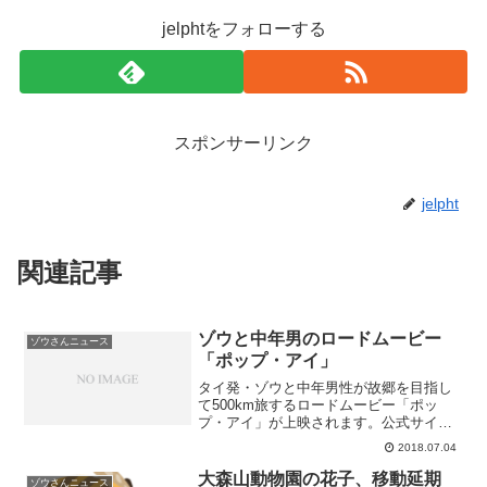
jelphtをフォローする
スポンサーリンク
jelpht
関連記事
ゾウと中年男のロードムービー
ゾウさんニュース
「ポップ・アイ」
タイ発・ゾウと中年男性が故郷を目指し
て500km旅するロードムービー「ポッ
プ・アイ」が上映されます。公式サイト
はこちら劇場窓口でチケットを購入する
2018.07.04
と、ゾウのおもちゃが購入特典として付
くとのことです。上映期間が決まってい
大森山動物園の花子、移動延期
ゾウさんニュース