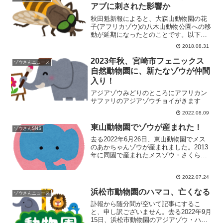
る映画館は以下のとおり...
アブに刺された影響か
秋田魁新報によると、大森山動物園の花
子(アフリカゾウ)の八木山動物公園への移
動が延期になったとのことです。以下、
記事より引用。秋田市浜田のあきぎんオ
2018.08.31
モリンの森（大森山動物園、小松守園
長）は、繁殖のため来月３日に仙台市の
2023年秋、宮崎市フェニックス
ゾウさんニュース
八木山動物公園への移送...
自然動物園に、新たなゾウが仲間
入り！
アジアゾウみどりのところにアフリカン
サファリのアジアゾウチョイがきます
2022.08.09
東山動物園でゾウが産まれた！
ゾウさんSNS
去る2022年6月26日、東山動物園でメス
のあかちゃんゾウが産まれました。2013
年に同園で産まれたメスゾウ・さくらの
妹にあたります。2022年6月26日時点で
の東山動物園からのニュースはこちらで
2022.07.24
す。東山動物園 元気なアジアゾウの赤
ちゃんが...
浜松市動物園のハマコ、亡くなる
ゾウさんニュース
訃報から随分間が空いて記事にするこ
と、申し訳ございません。去る2022年9月
15日、浜松市動物園のアジアゾウ・ハマ