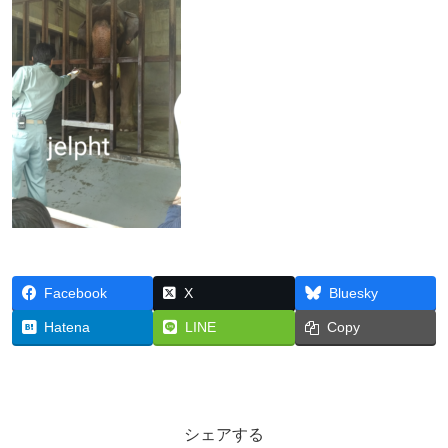
Facebook
X
Bluesky
Hatena
LINE
Copy
シェアする