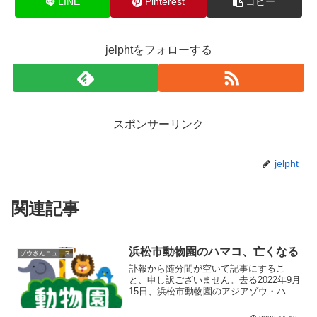
LINE
Pinterest
コピー
jelphtをフォローする
スポンサーリンク
jelpht
関連記事
浜松市動物園のハマコ、亡くなる
ゾウさんニュース
訃報から随分間が空いて記事にするこ
と、申し訳ございません。去る2022年9月
15日、浜松市動物園のアジアゾウ・ハマ
コが50歳で亡くなりました。ハマコの死
に際していつでも別れは辛いものです…