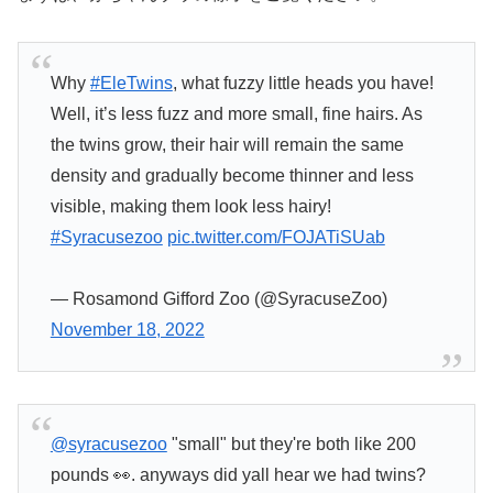
Why
#EleTwins
, what fuzzy little heads you have!
Well, it’s less fuzz and more small, fine hairs. As
the twins grow, their hair will remain the same
density and gradually become thinner and less
visible, making them look less hairy!
#Syracusezoo
pic.twitter.com/FOJATiSUab
— Rosamond Gifford Zoo (@SyracuseZoo)
November 18, 2022
@syracusezoo
"small" but they're both like 200
pounds 👀. anyways did yall hear we had twins?