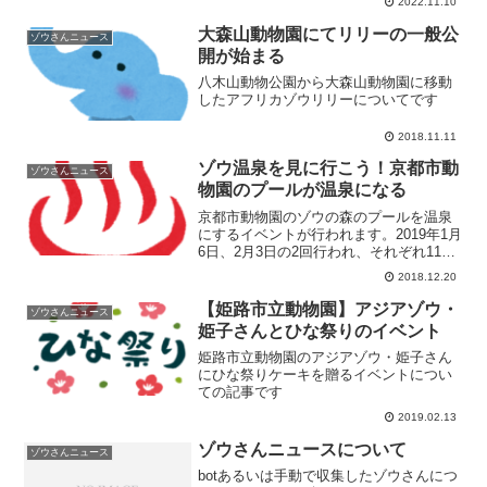
2022.11.10
みんなでハマコに感謝#7月末の水浴び動
画 pic.t...
大森山動物園にてリリーの一般公
ゾウさんニュース
開が始まる
八木山動物公園から大森山動物園に移動
したアフリカゾウリリーについてです
2018.11.11
ゾウ温泉を見に行こう！京都市動
ゾウさんニュース
物園のプールが温泉になる
京都市動物園のゾウの森のプールを温泉
にするイベントが行われます。2019年1月
6日、2月3日の2回行われ、それぞれ11時
～30分程度です。寒い中ですが、温泉で
2018.12.20
温まるゾウを見て心を温めませんか？
【姫路市立動物園】アジアゾウ・
ゾウさんニュース
姫子さんとひな祭りのイベント
姫路市立動物園のアジアゾウ・姫子さん
にひな祭りケーキを贈るイベントについ
ての記事です
2019.02.13
ゾウさんニュースについて
ゾウさんニュース
botあるいは手動で収集したゾウさんにつ