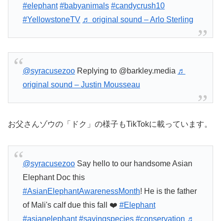
#elephant
#babyanimals
#candycrush10
#YellowstoneTV
♬ original sound – Arlo Sterling
@syracusezoo
Replying to @barkley.media
♬
original sound – Justin Mousseau
お父さんゾウの「ドク」の様子もTikTokに載っています。
@syracusezoo
Say hello to our handsome Asian
Elephant Doc this
#AsianElephantAwarenessMonth
! He is the father
of Mali's calf due this fall ❤️
#Elephant
#asianelephant
#savingspecies
#conservation
♬