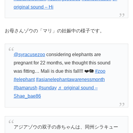
original sound – Hi
お母さんゾウの「マリ」の妊娠中の様子です。
@syracusezoo
considering elephants are
pregnant for 22 months, we thought this sound
was fitting… Mali is due this fall!!! ❤️🐘
#zoo
#elephant
#asianelephantawarenessmonth
#bamarush
#sunday
♬ original sound –
Shae_bae86
アジアゾウの双子の赤ちゃんは、同州シラキュー