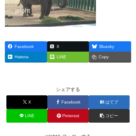
Facebook
X
Bluesky
Hatena
LINE
Copy
シェアする
X
Facebook
はてブ
LINE
Pinterest
コピー