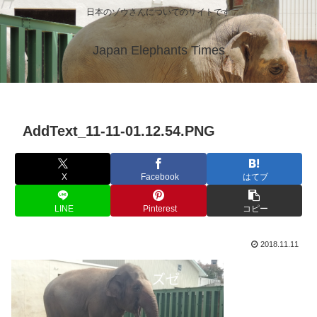
日本のゾウさんについてのサイトです
Japan Elephants Times
AddText_11-11-01.12.54.PNG
X
Facebook
はてブ
LINE
Pinterest
コピー
2018.11.11